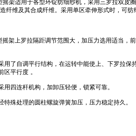
142C型摇架适用于各型环锭纺细纱机，采用三罗拉双
人造纤维及其合成纤维。采用单区牵伸形式时，可纺纤
142A型摇架上罗拉隔距调节范围大，加压力选用适当
采用了自调平行结构，在运转中能使上、下罗拉保
前区平行度 。
采用四连杆机构，加卸压轻便，锁紧可靠。
经特殊处理的圆柱螺旋弹簧加压，压力稳定持久。